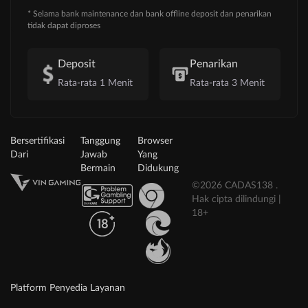
* Selama bank maintenance dan bank offline deposit dan penarikan
tidak dapat diproses
Deposit
Penarikan
Rata-rata 1 Menit
Rata-rata 3 Menit
Bersertifikasi
Tanggung
Browser
Dari
Jawab
Yang
Bermain
Didukung
©2026 CADAS138 .
Hak cipta dilindungi |
18+
Platform Penyedia Layanan