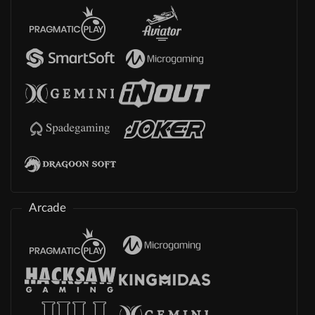
Arcade