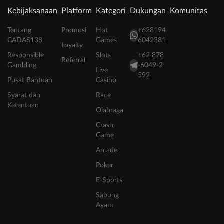
Kebijaksanaan
Platform
Kategori
Dukungan
Komunitas
Tentang
Promosi
Hot
+628194
CADAS138
Games
6042381
Loyalty
Responsible
Slots
+62 878
Referral
Gambling
-6049-2
Live
592
Pusat Bantuan
Casino
Syarat dan
Race
Ketentuan
Olahraga
Crash
Game
Arcade
Poker
E-Sports
Sabung
Ayam