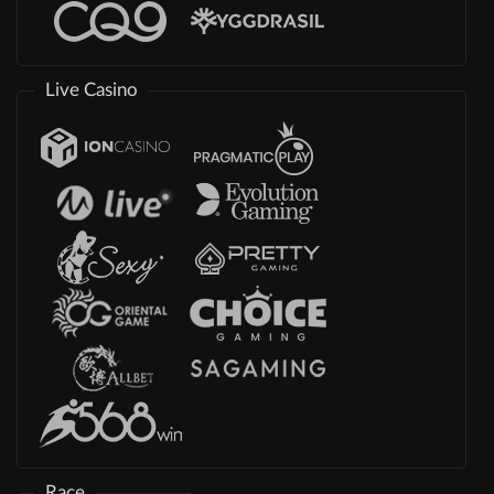
Live Casino
Race