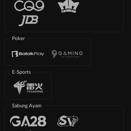
Poker
E-Sports
Sabung Ayam