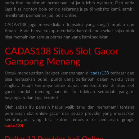
anda bisa menikmati permainan ini jauh lebih nyaman. Dan anda
juga bisa nonton bola online sekarang juga di website kami, sambil
menikmati permainan judi bola online.
CADAS138 juga menyediakan Transaksi yang sangat mudah dan
Aman , Anda hanya cukup mendaftarkan diri anda sekali saja untuk
bisa memainkan semua permainan yang kami sediakan.
CADAS138 Situs Slot Gacor
Gampang Menang
Untuk mendapatkan jackpot kemenangan di
cadas138
terbesar dan
bisa merasakan pundi pundi uang berlimpah dalam waktu yang
singkat. Tetapi tentunya untuk dapat menikmatinya di situs slot
gacor mudah menang hari ini itu tidaklah semudah yang di
bayangkan dan juga ketahui.
Oleh sebab itu pemain harus wajib tahu dan memahami tentang
permainan slot online gacor dari setiap provider yang merasakan
keuntungan, yang bisa kalian temukan di pencarian google
cadas138