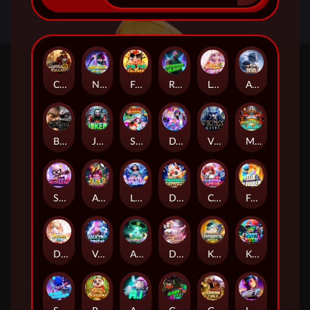
Cowboy Bullseye
Nexus Blade
Fa Fa Caishen
Robinhood Quest
Love Paradise
AI OF ZEUS
Black WuKong
Joker
Sushi Avenger
DJ Maxx
Viking Quest
Mecha Kaiju
Spider Woman
Alice Dream
Little Mermaid
Dragon Festive
Cooking Red
Felix The Robber
Demon Fox
Valkyrie Profile
Alien Invasion
Dance Dance Dance
Kaiju Battle
Kart Rush