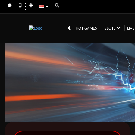
HOT GAMES
SLOTS
LIV