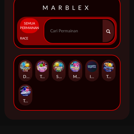
MARBLEX
SEMUA
PERMAINAN
RACE
Dragon Tiger
Tomorrow land
Super PK
Marble Run
Infinity Castle
Tokyo Drift Nitro
Tokyo Drift