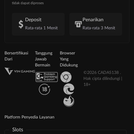
tidak dapat diproses
Deposit
Penarikan
Rata-rata 1 Menit
Rata-rata 3 Menit
Bersertifikasi
Tanggung
Browser
Dari
Jawab
Yang
Bermain
Didukung
©2026 CADAS138 .
Hak cipta dilindungi |
18+
Platform Penyedia Layanan
Slots