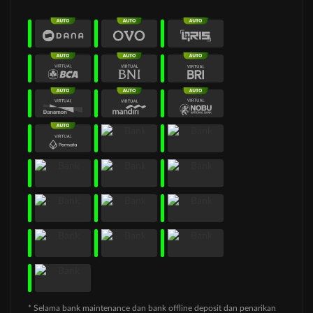
* Selama bank maintenance dan bank offline deposit dan penarikan