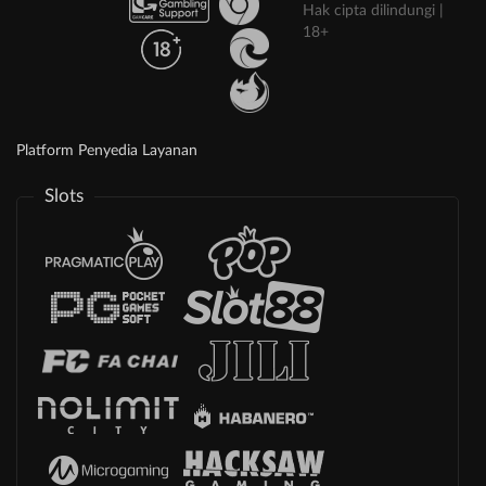
Hak cipta dilindungi |
18+
Platform Penyedia Layanan
Slots