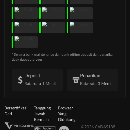
* Selama bank maintenance dan bank offline deposit dan penarikan
tidak dapat diproses
Deposit
Penarikan
Rata-rata 1 Menit
Rata-rata 3 Menit
Bersertifikasi
Tanggung
Browser
Dari
Jawab
Yang
Bermain
Didukung
©2026 CADAS138 .