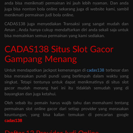
anda bisa menikmati permainan ini jauh lebih nyaman. Dan anda
juga bisa nonton bola online sekarang juga di website kami, sambil
menikmati permainan judi bola online.
CADAS138 juga menyediakan Transaksi yang sangat mudah dan
Aman , Anda hanya cukup mendaftarkan diri anda sekali saja untuk
bisa memainkan semua permainan yang kami sediakan.
CADAS138 Situs Slot Gacor
Gampang Menang
Untuk mendapatkan jackpot kemenangan di
cadas138
terbesar dan
bisa merasakan pundi pundi uang berlimpah dalam waktu yang
singkat. Tetapi tentunya untuk dapat menikmatinya di situs slot
gacor mudah menang hari ini itu tidaklah semudah yang di
bayangkan dan juga ketahui.
Oleh sebab itu pemain harus wajib tahu dan memahami tentang
permainan slot online gacor dari setiap provider yang merasakan
keuntungan, yang bisa kalian temukan di pencarian google
cadas138