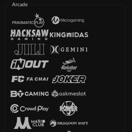
Arcade