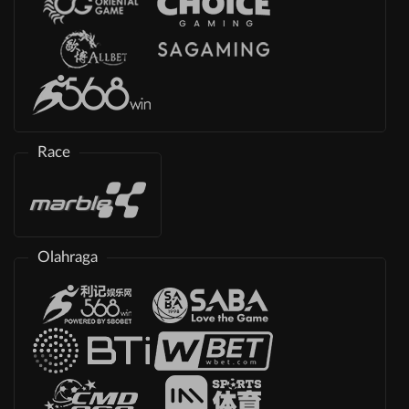
Race
Olahraga