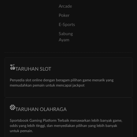
Arcade
Poker
E-Sports
Sabung
Ayam
TARUHAN SLOT
Penyedia slot online dengan beragam pilihan game menarik yang
memudahkan pemain untuk mencapai jackpot
TARUHAN OLAHRAGA
Sportsbook Gaming Platform Terbaik menawarkan lebih banyak game,
odds yang lebih tinggi, dan menyediakan pilihan yang lebih banyak
untuk pemain.