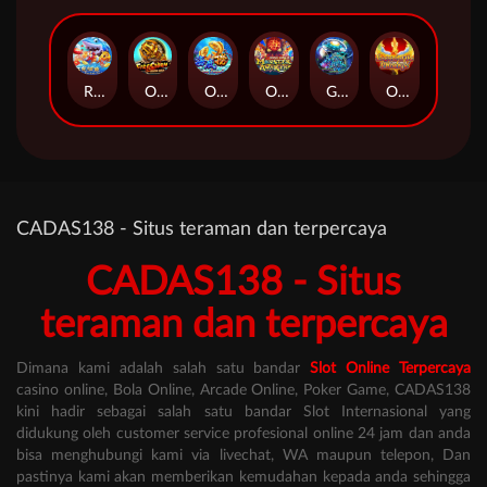
RED PACKET FISHING
OCEAN KING 2
OCEAN PROJECT
OCEAN KING 3
GALAXY WAR
OCEAN KING 4
CADAS138 - Situs teraman dan terpercaya
CADAS138 - Situs
teraman dan terpercaya
Dimana kami adalah salah satu bandar
Slot Online Terpercaya
casino online, Bola Online, Arcade Online, Poker Game, CADAS138
kini hadir sebagai salah satu bandar Slot Internasional yang
didukung oleh customer service profesional online 24 jam dan anda
bisa menghubungi kami via livechat, WA maupun telepon, Dan
pastinya kami akan memberikan kemudahan kepada anda sehingga