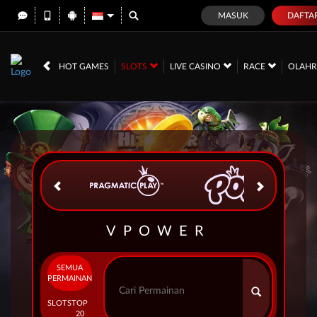
MASUK
DAFTA
IDR
12,689,740,
HOT GAMES
SLOTS
LIVE CASINO
RACE
OLAH
VPOWER
SEMUA
PERMAINAN
SLOTS
TOP
20