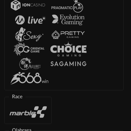
Race
Olahraga