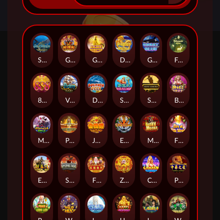
Sea World
God Of Wealth
Golden Rooster
Dragon's Riches
Great Blue
Fairy Garden
888
Victory
Dolphin Reef
Sea Realms
Samurai
Big Shot
Mysterious Witch
Pyramid Adventure
Jin Qian Wa
Eyes of Fortune
Monkey Slots
Fire of Villa Street
Emperor Gate
StoneAge
FORTUNE
Zhao Cai Jin Bao
Chjcken Djnner
Panda