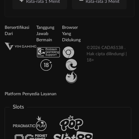
Rata-rata 1 Menit
Rata-rata 3 Menit
Bersertifikasi
Tanggung
Browser
Dari
Jawab
Yang
Bermain
Didukung
©2026 CADAS138 .
Hak cipta dilindungi |
18+
Platform Penyedia Layanan
Slots