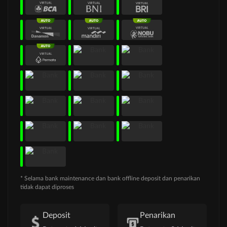
* Selama bank maintenance dan bank offline deposit dan penarikan
tidak dapat diproses
Deposit
Penarikan