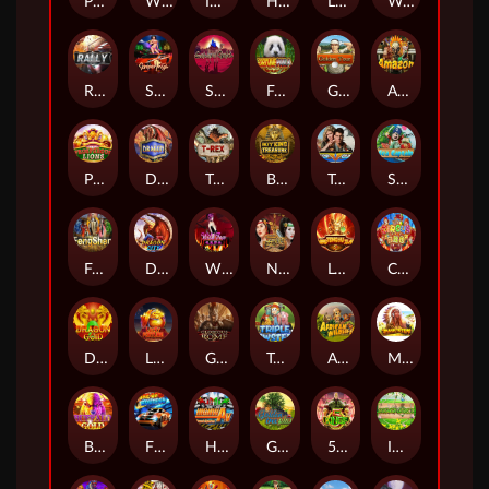
Peace&Long Life
Wild Chuco
ICELAND
Happy Prosperous
Laura
Water Margin
Rally
Striper Night
Sahara Gold
Fortune Panda
Golden Tour
Amazon
Prosperous Lions
Dragon
T-REX
Boy King
Top Gun
Sea Captain
Feng Shen
Dragon City
Wild Fox
NvXia
LongTengHuXiao2
Circus
Dragon Gold
Lucky Fortune
Glorious Rome
Triple Twister
African Wildlife
Magic Totem
Buffalo Gold
Fire of Route 66
Highway King
GoldenTree
5 Kings
Irish Luck