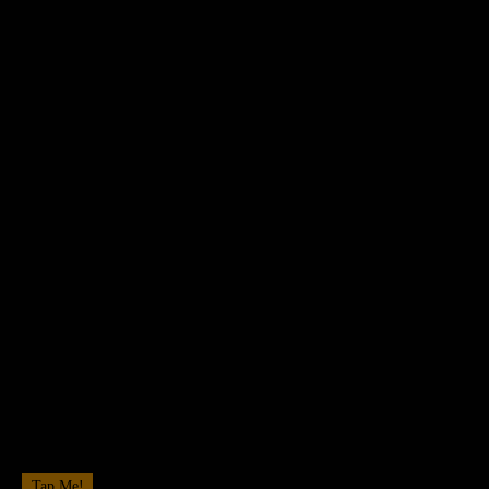
Tap Me!