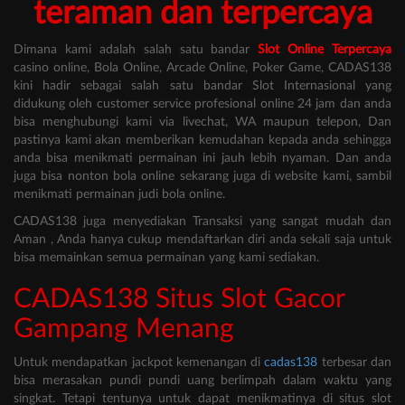
teraman dan terpercaya
Dimana kami adalah salah satu bandar
Slot Online Terpercaya
casino online, Bola Online, Arcade Online, Poker Game, CADAS138
kini hadir sebagai salah satu bandar Slot Internasional yang
didukung oleh customer service profesional online 24 jam dan anda
bisa menghubungi kami via livechat, WA maupun telepon, Dan
pastinya kami akan memberikan kemudahan kepada anda sehingga
anda bisa menikmati permainan ini jauh lebih nyaman. Dan anda
juga bisa nonton bola online sekarang juga di website kami, sambil
menikmati permainan judi bola online.
CADAS138 juga menyediakan Transaksi yang sangat mudah dan
Aman , Anda hanya cukup mendaftarkan diri anda sekali saja untuk
bisa memainkan semua permainan yang kami sediakan.
CADAS138 Situs Slot Gacor
Gampang Menang
Untuk mendapatkan jackpot kemenangan di
cadas138
terbesar dan
bisa merasakan pundi pundi uang berlimpah dalam waktu yang
singkat. Tetapi tentunya untuk dapat menikmatinya di situs slot