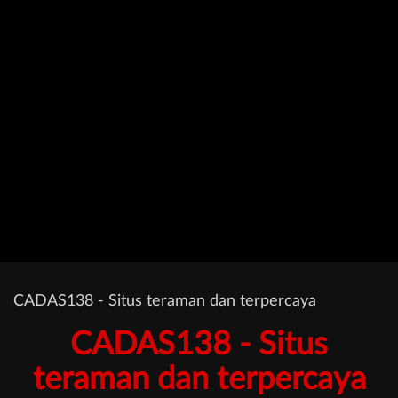
CADAS138 - Situs teraman dan terpercaya
CADAS138 - Situs
teraman dan terpercaya