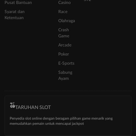
Pusat Bantuan
Casino
Syarat dan
Race
Ketentuan
Olahraga
Crash
Game
Arcade
Poker
E-Sports
Sabung
Ayam
TARUHAN SLOT
Penyedia slot online dengan beragam pilihan game menarik yang
memudahkan pemain untuk mencapai jackpot