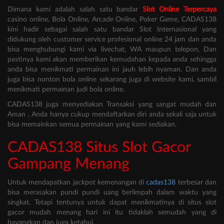
Dimana kami adalah salah satu bandar
Slot Online Terpercaya
casino online, Bola Online, Arcade Online, Poker Game, CADAS138
kini hadir sebagai salah satu bandar Slot Internasional yang
didukung oleh customer service profesional online 24 jam dan anda
bisa menghubungi kami via livechat, WA maupun telepon, Dan
pastinya kami akan memberikan kemudahan kepada anda sehingga
anda bisa menikmati permainan ini jauh lebih nyaman. Dan anda
juga bisa nonton bola online sekarang juga di website kami, sambil
menikmati permainan judi bola online.
CADAS138 juga menyediakan Transaksi yang sangat mudah dan
Aman , Anda hanya cukup mendaftarkan diri anda sekali saja untuk
bisa memainkan semua permainan yang kami sediakan.
CADAS138 Situs Slot Gacor
Gampang Menang
Untuk mendapatkan jackpot kemenangan di
cadas138
terbesar dan
bisa merasakan pundi pundi uang berlimpah dalam waktu yang
singkat. Tetapi tentunya untuk dapat menikmatinya di situs slot
gacor mudah menang hari ini itu tidaklah semudah yang di
bayangkan dan juga ketahui.