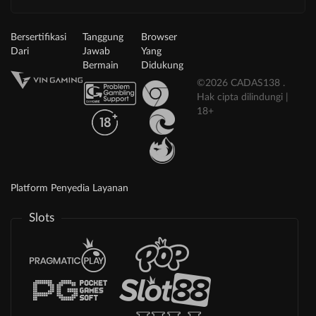
Bersertifikasi
Tanggung
Browser
Dari
Jawab
Yang
Bermain
Didukung
©2026 CADAS138 .
Hak cipta dilindungi |
18+
Platform Penyedia Layanan
Slots