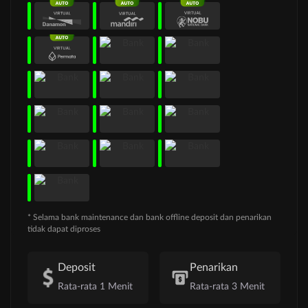
* Selama bank maintenance dan bank offline deposit dan penarikan
tidak dapat diproses
Deposit
Penarikan
Rata-rata 1 Menit
Rata-rata 3 Menit