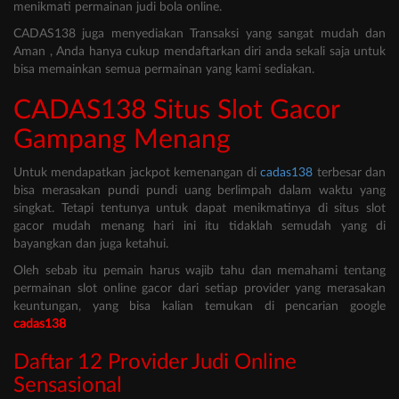
menikmati permainan judi bola online.
CADAS138 juga menyediakan Transaksi yang sangat mudah dan
Aman , Anda hanya cukup mendaftarkan diri anda sekali saja untuk
bisa memainkan semua permainan yang kami sediakan.
CADAS138 Situs Slot Gacor
Gampang Menang
Untuk mendapatkan jackpot kemenangan di
cadas138
terbesar dan
bisa merasakan pundi pundi uang berlimpah dalam waktu yang
singkat. Tetapi tentunya untuk dapat menikmatinya di situs slot
gacor mudah menang hari ini itu tidaklah semudah yang di
bayangkan dan juga ketahui.
Oleh sebab itu pemain harus wajib tahu dan memahami tentang
permainan slot online gacor dari setiap provider yang merasakan
keuntungan, yang bisa kalian temukan di pencarian google
cadas138
Daftar 12 Provider Judi Online
Sensasional