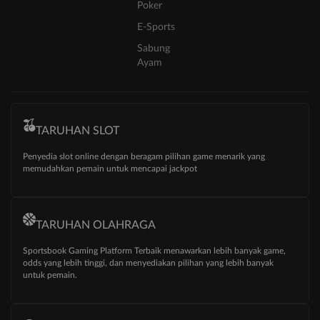
Poker
E-Sports
Sabung
Ayam
TARUHAN SLOT
Penyedia slot online dengan beragam pilihan game menarik yang
memudahkan pemain untuk mencapai jackpot
TARUHAN OLAHRAGA
Sportsbook Gaming Platform Terbaik menawarkan lebih banyak game,
odds yang lebih tinggi, dan menyediakan pilihan yang lebih banyak
untuk pemain.