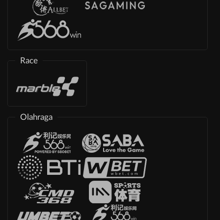
Race
Olahraga