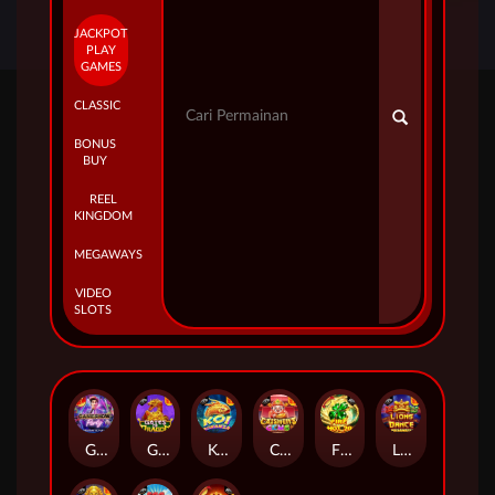
JACKPOT
PLAY
GAMES
CLASSIC
BONUS
BUY
REEL
KINGDOM
MEGAWAYS
VIDEO
SLOTS
Gameshow Party Jackpot Play
Gates of Dragon Jackpot Play
Koi Bonanza Jackpot Play
Caishen's Gems Jackpot Play
Fire Hot 20 Jackpot Play
Lions Dance Megaways Jackpot Play